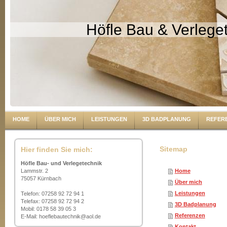
Höfle Bau & Verlege
HOME
ÜBER MICH
LEISTUNGEN
3D BADPLANUNG
REFER
Sitemap
Hier finden Sie mich:
Höfle Bau- und Verlegetechnik
Lammstr. 2
Home
75057 Kürnbach
Über mich
Leistungen
Telefon: 07258 92 72 94 1
Telefax: 07258 92 72 94 2
3D Badplanung
Mobil: 0178 58 39 05 3
Referenzen
E-Mail: hoeflebautechnik@aol.de
Kontakt