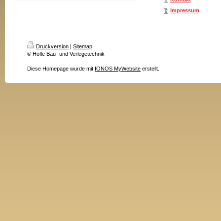
Impressum
Druckversion
|
Sitemap
© Höfle Bau- und Verlegetechnik
Diese Homepage wurde mit
IONOS MyWebsite
erstellt.